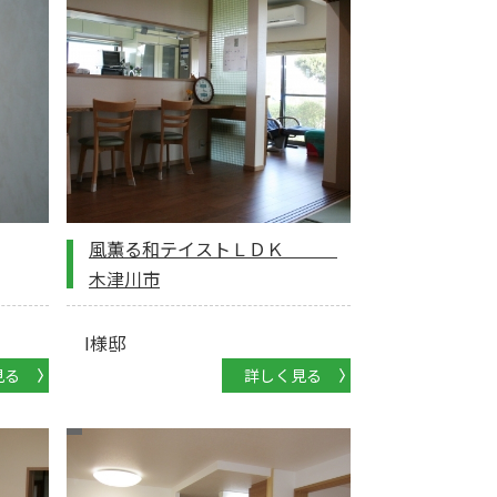
風薫る和テイストＬＤＫ
木津川市
I様邸
見る
詳しく見る