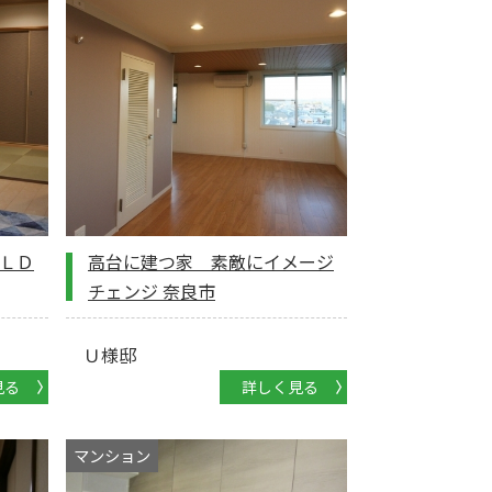
ＬＤ
高台に建つ家 素敵にイメージ
チェンジ 奈良市
Ｕ様邸
見る
詳しく見る
マンション