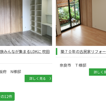
族みんなが集まるLDKに 吹田
築７０年の古民家リフォー
奈良市 Ｔ様邸
府 N様邸
詳しく
詳しく見る
前の12件