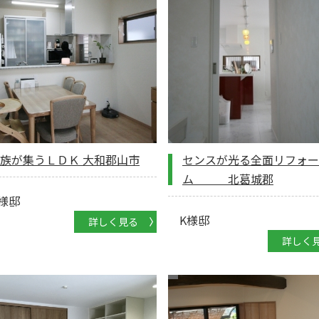
族が集うＬＤＫ 大和郡山市
センスが光る全面リフォー
ム 北葛城郡
様邸
K様邸
詳しく見る
詳しく