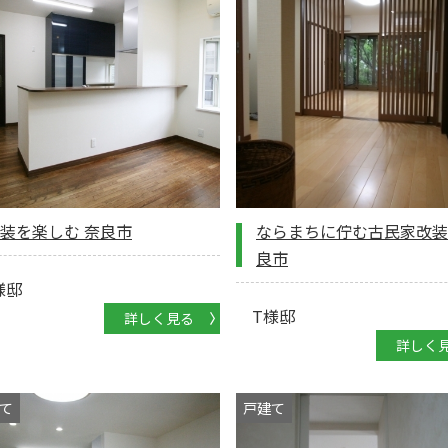
装を楽しむ 奈良市
ならまちに佇む古民家改装
良市
様邸
T様邸
詳しく見る
詳しく
て
戸建て