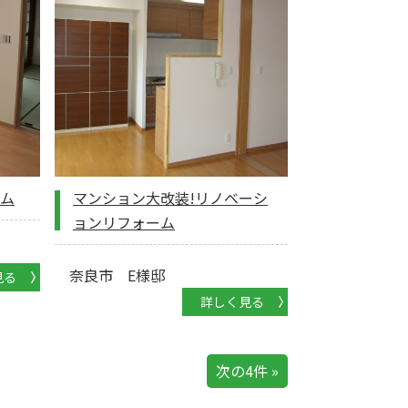
ム
マンション大改装!リノベーシ
ョンリフォーム
奈良市 E様邸
見る
詳しく見る
次の4件 »