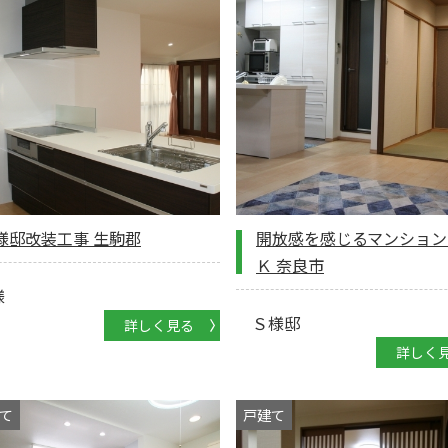
様邸改装工事 生駒郡
開放感を感じるマンション
Ｋ 奈良市
様
Ｓ様邸
詳しく見る
詳しく
て
戸建て