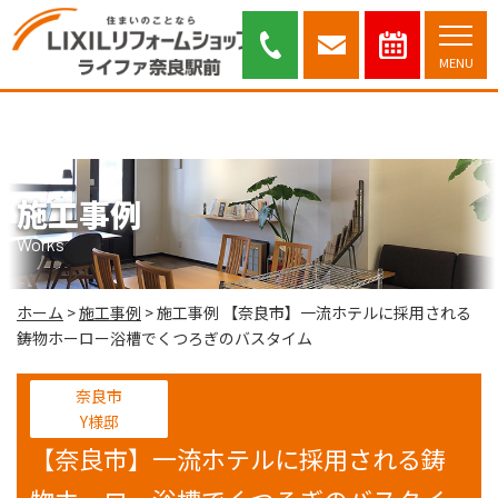
【奈良市】一流ホテルに採用される鋳物ホーロー浴槽でくつろぎのバスタイ
ム ｜奈良市・木津川市を中心に安心と信頼のリフォーム提案を行っておりま
す。
MENU
施工事例
Works
ホーム
>
施工事例
>
施工事例 【奈良市】一流ホテルに採用される
鋳物ホーロー浴槽でくつろぎのバスタイム
奈良市
Y様邸
【奈良市】一流ホテルに採用される鋳