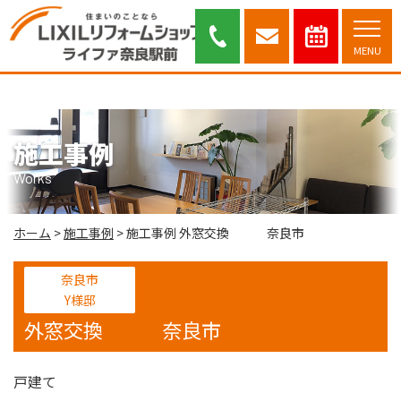
外窓交換 奈良市｜奈良市・木津川市を中心に安心と信頼のリフォーム
提案を行っております。
MENU
施工事例
Works
ホーム
>
施工事例
>
施工事例 外窓交換 奈良市
奈良市
Y様邸
外窓交換 奈良市
戸建て