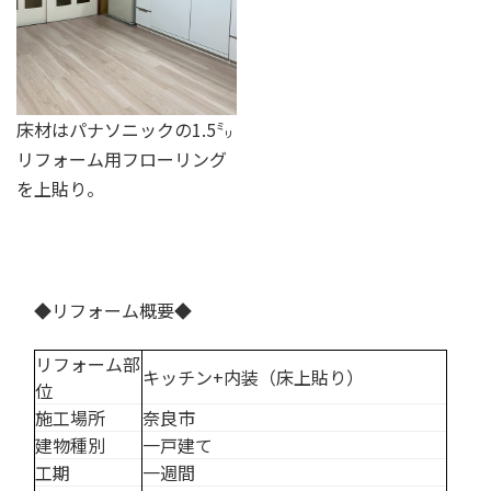
床材はパナソニックの1.5㍉
リフォーム用フローリング
を上貼り。
◆リフォーム概要◆
リフォーム部
キッチン+内装（床上貼り）
位
施工場所
奈良市
建物種別
一戸建て
工期
一週間